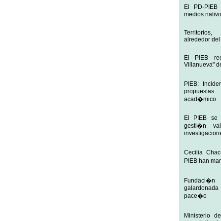
El PD-PIEB
medios nativ
Territorios
alrededor del
El PIEB rec
Villanueva" d
PIEB: Incide
propuestas
acad�mico
El PIEB se
gesti�n v
investigacion
Cecilia Chac
PIEB han mar
Fundaci�
galardonada
pace�o
Ministerio d