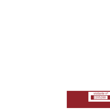
visitante nº
2205288