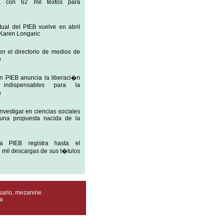
da con 62 mil textos para
rtual del PIEB vuelve en abril
 Karen Longaric
en el directorio de medios de
a
 PIEB anuncia la liberaci�n
indispensables para la
n
nvestigar en ciencias sociales
una propuesta nacida de la
ca PIEB registra hasta el
mil descargas de sus t�tulos
sario, mezanine.
a