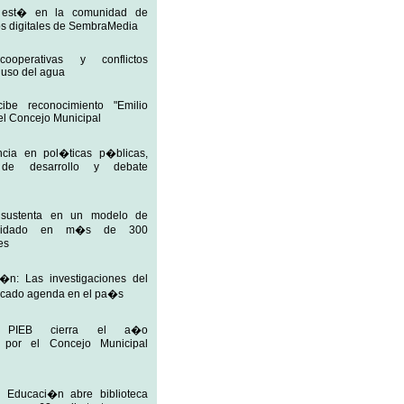
 est� en la comunidad de
os digitales de SembraMedia
, cooperativas y conflictos
 uso del agua
ibe reconocimiento "Emilio
el Concejo Municipal
ncia en pol�ticas p�blicas,
 de desarrollo y debate
 sustenta en un modelo de
alidado en m�s de 300
es
�n: Las investigaciones del
cado agenda en el pa�s
n PIEB cierra el a�o
 por el Concejo Municipal
e Educaci�n abre biblioteca