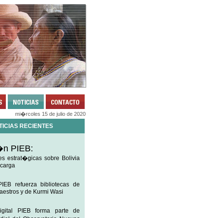
mi�rcoles 15 de julio de 2020
TICIAS RECIENTES
�n PIEB:
es estrat�gicas sobre Bolivia
scarga
IEB refuerza bibliotecas de
aestros y de Kurmi Wasi
igital PIEB forma parte de