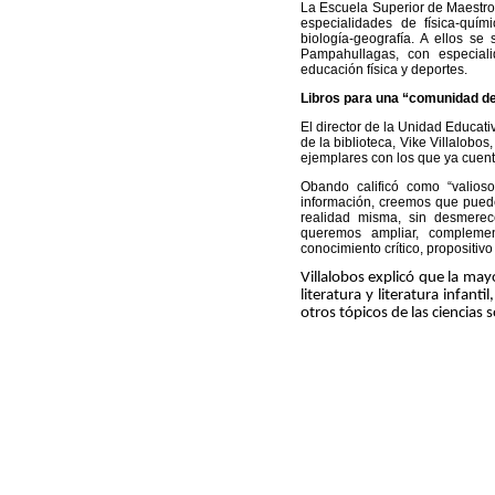
La Escuela Superior de Maestro
especialidades de física-químic
biología-geografía. A ellos s
Pampahullagas, con especial
educación física y deportes.
Libros para una “comunidad de
El director de la Unidad Educat
de la biblioteca, Vike Villalobos
ejemplares con los que ya cuent
Obando calificó como “valioso”
información, creemos que puede
realidad misma, sin desmerec
queremos ampliar, complement
conocimiento crítico, propositivo 
Villalobos explicó que la mayo
literatura y literatura infan
otros tópicos de las ciencias s