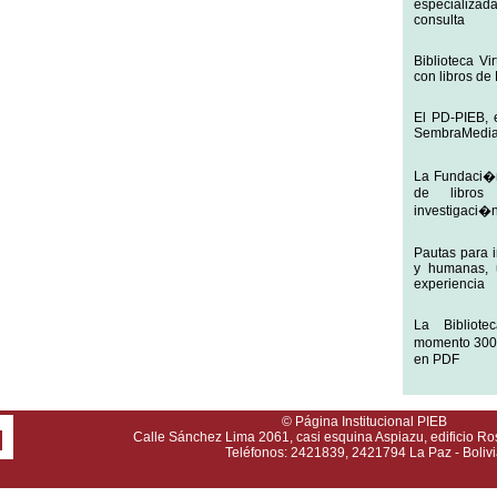
especializa
consulta
Biblioteca Vi
con libros de
El PD-PIEB, 
SembraMedi
La Fundaci�n
de libros 
investigaci�
Pautas para i
y humanas, 
experiencia
La Bibliote
momento 300 
en PDF
© Página Institucional PIEB
Calle Sánchez Lima 2061, casi esquina Aspiazu, edificio Ro
Teléfonos: 2421839, 2421794 La Paz - Bolivi