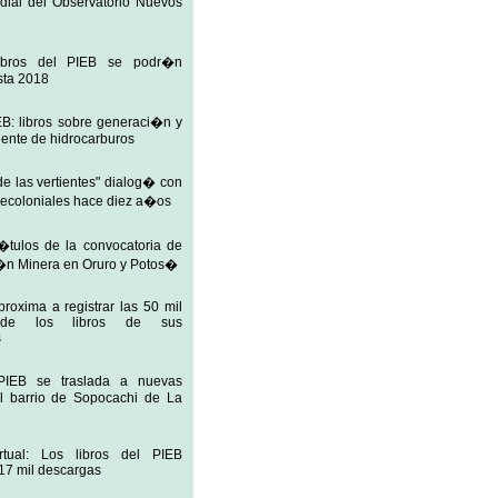
ial del Observatorio Nuevos
libros del PIEB se podr�n
sta 2018
EB: libros sobre generaci�n y
ente de hidrocarburos
e las vertientes" dialog� con
decoloniales hace diez a�os
t�tulos de la convocatoria de
n Minera en Oruro y Potos�
roxima a registrar las 50 mil
 de los libros de sus
s
PIEB se traslada a nuevas
el barrio de Sopocachi de La
irtual: Los libros del PIEB
17 mil descargas