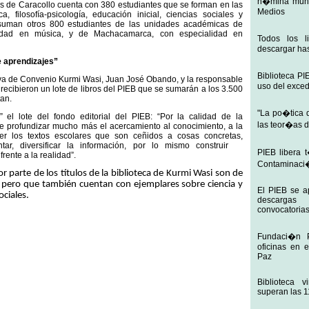
n�mina mund
s de Caracollo cuenta con 380 estudiantes que se forman en las
Medios
a, filosofía-psicología, educación inicial, ciencias sociales y
e suman otros 800 estudiantes de las unidades académicas de
idad en música, y de Machacamarca, con especialidad en
Todos los 
descargar ha
 aprendizajes”
Biblioteca PI
iva de Convenio Kurmi Wasi, Juan José Obando, y la responsable
uso del exced
, recibieron un lote de libros del PIEB que se sumarán a los 3.500
an.
"La po�tica d
 el lote del fondo editorial del PIEB: “Por la calidad de la
las teor�as 
 profundizar mucho más el acercamiento al conocimiento, a la
er los textos escolares que son ceñidos a cosas concretas,
ar, diversificar la información, por lo mismo construir
PIEB libera 
frente a la realidad”.
Contaminaci�
r parte de los títulos de la biblioteca de Kurmi Wasi son de
til, pero que también cuentan con ejemplares sobre ciencia y
El PIEB se ap
ociales.
descargas
convocatoria
Fundaci�n 
oficinas en 
Paz
Biblioteca v
superan las 1