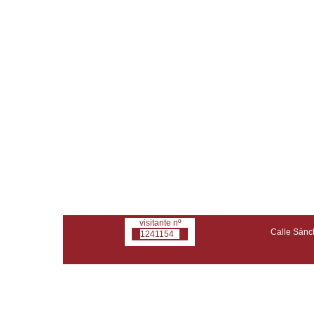
visitante nº
Calle Sánch
1241154