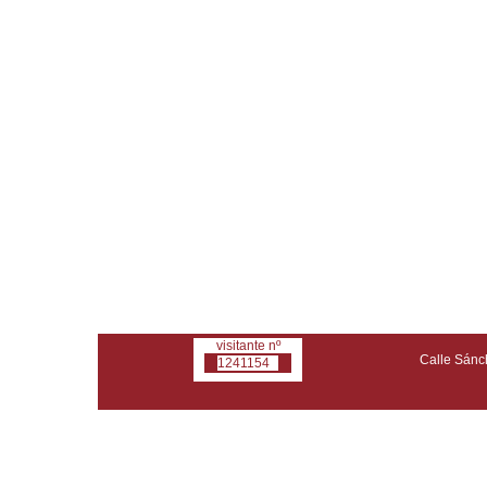
visitante nº
Calle Sánch
1241154