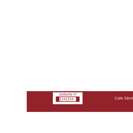
visitante nº
Calle Sánch
1241154