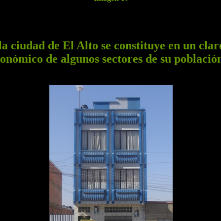
 ciudad de El Alto se constituye en un cla
onómico de algunos sectores de su població