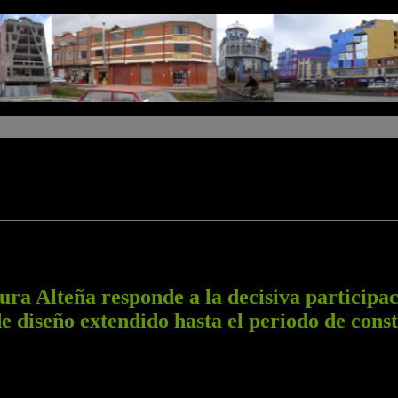
ra Alteña responde a la decisiva participac
e diseño extendido hasta el periodo de cons