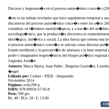
Discurso y hegemon�a en el proceso auton�mico cruce�o (200
�ste es un trabajo revelador que hace seguimiento temporal y ana
discursivas del proceso auton�mico cruce�o entre los a�os 200
considera, en t�rminos metodol�gicos, y a trav�s del an�lisis 
sociolingu�stico, que la producci�n discursiva es eminentemen
ideol�gico, hist�rico y social. La idea fuerza que orienta esta i
el proceso auton�mico cruce�o se articula como discurso pol�tico
Estado neoliberal y la percepci�n de amenaza a la base material
poder e imaginarios hegem�nicos del bloque pol�tico regional
Argirakis Jord�n
Autores:
Marca Marca, Juan Pablo ; Baigoria Guzm�n, Lourdes;
�ngel
Editado por:
Cedure - PIEB - Jatupeando
Noviembre 2014
Páginas:
xviii;296 p
ISBN:
978-99954-57-93-8
Peso:
500 grs.
Bs. 40 / $Us. 18 / €. 13.80