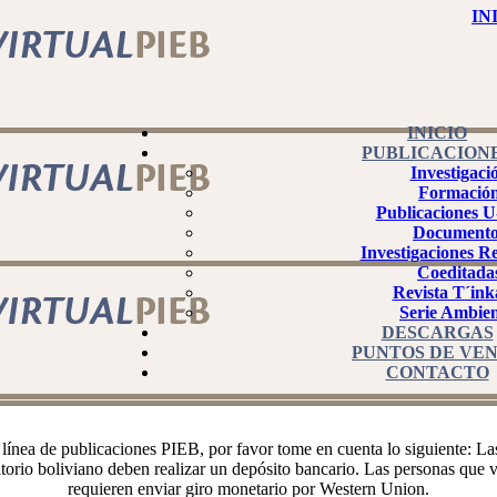
IN
INICIO
PUBLICACION
Investigaci
Formació
Publicaciones 
Documento
Investigaciones R
Coeditada
Revista T´ink
Serie Ambien
DESCARGAS
PUNTOS DE VE
CONTACTO
línea de publicaciones PIEB, por favor tome en cuenta lo siguiente: La
itorio boliviano deben realizar un depósito bancario. Las personas que vi
requieren enviar giro monetario por Western Union.