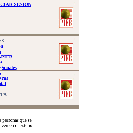
ICIAR SESIÓN
ES
ón
n
U-PIEB
s
egionales
s
azos
tal
NTA
s personas que se
ven en el exterior,