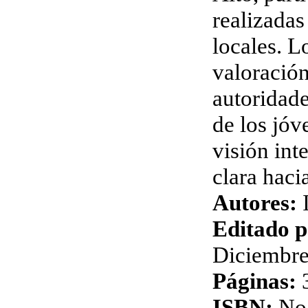
realizadas
locales. L
valoración
autoridade
de los jóv
visión int
clara haci
Autores:
I
Editado p
Diciembr
Páginas:
3
ISBN:
No 