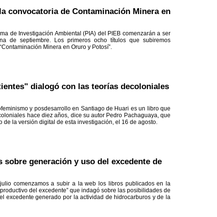
e la convocatoria de Contaminación Minera en
ma de Investigación Ambiental (PIA) del PIEB comenzarán a ser
na de septiembre. Los primeros ocho títulos que subiremos
“Contaminación Minera en Oruro y Potosí”.
tientes" dialogó con las teorías decoloniales
cofeminismo y posdesarrollo en Santiago de Huari es un libro que
coloniales hace diez años, dice su autor Pedro Pachaguaya, que
de la versión digital de esta investigación, el 16 de agosto.
os sobre generación y uso del excedente de
ulio comenzamos a subir a la web los libros publicados en la
productivo del excedente” que indagó sobre las posibilidades de
del excedente generado por la actividad de hidrocarburos y de la