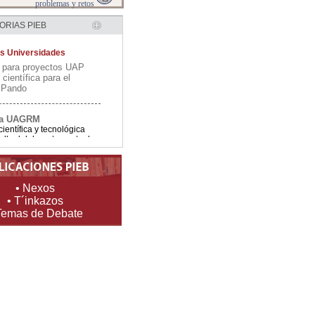
RIAS PIEB
s Universidades
 para proyectos UAP
 científica para el
e Pando
ia UAGRM
científica y tecnológica
rollo del departamento de
ia UTO
• Nexos
investigación de
oductiva y tecnológica
• T´inkazos
rollo del departamento de
Temas de Debate
s Nacionales
a
iviana en tiempos del
acional