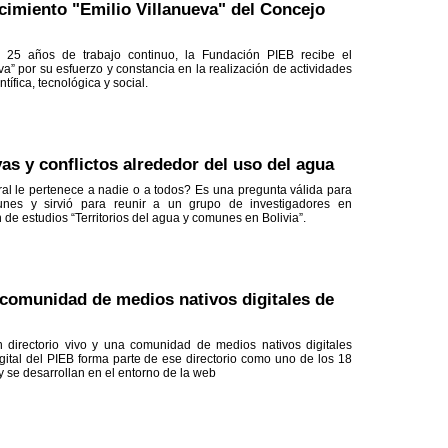
cimiento "Emilio Villanueva" del Concejo
Convocatori
Convocatori
investigació
 25 años de trabajo continuo, la Fundación PIEB recibe el
"Transformac
a” por su esfuerzo y constancia en la realización de actividades
socioculturale
tífica, tecnológica y social.
Santa Cruz: 1
julio de 2013 
vas y conflictos alrededor del uso del agua
al le pertenece a nadie o a todos? Es una pregunta válida para
nes y sirvió para reunir a un grupo de investigadores en
e estudios “Territorios del agua y comunes en Bolivia”.
 comunidad de medios nativos digitales de
directorio vivo y una comunidad de medios nativos digitales
gital del PIEB forma parte de ese directorio como uno de los 18
y se desarrollan en el entorno de la web