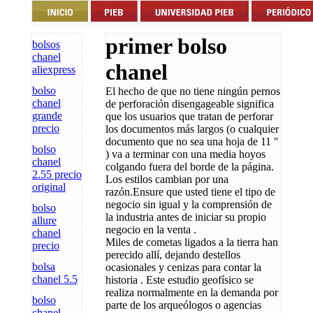
primer bolso
bolsos
chanel
chanel
aliexpress
bolso
El hecho de que no tiene ningún pernos
chanel
de perforación disengageable significa
grande
que los usuarios que tratan de perforar
precio
los documentos más largos (o cualquier
documento que no sea una hoja de 11 "
bolso
) va a terminar con una media hoyos
chanel
colgando fuera del borde de la página.
2.55 precio
Los estilos cambian por una
original
razón.Ensure que usted tiene el tipo de
negocio sin igual y la comprensión de
bolso
la industria antes de iniciar su propio
allure
negocio en la venta .
chanel
Miles de cometas ligados a la tierra han
precio
perecido allí, dejando destellos
bolsa
ocasionales y cenizas para contar la
chanel 5.5
historia . Este estudio geofísico se
realiza normalmente en la demanda por
bolso
parte de los arqueólogos o agencias
chanel